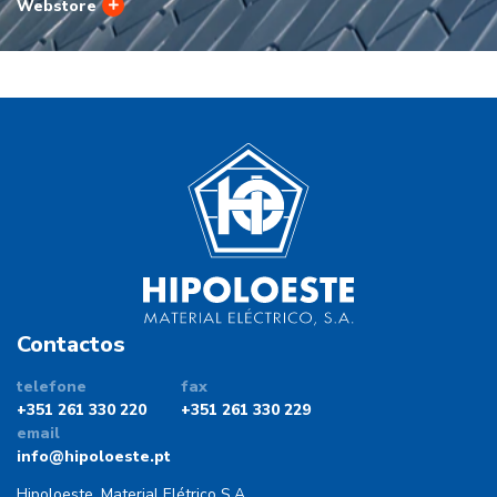
Webstore
Contactos
telefone
fax
+351 261 330 220
+351 261 330 229
email
info@hipoloeste.pt
Hipoloeste, Material Elétrico S.A.