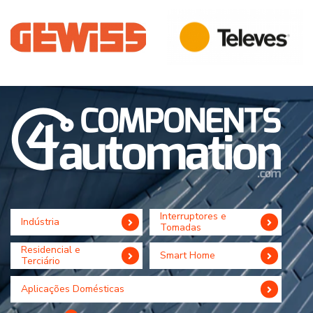
Interruptores e
Indústria
Tomadas
Residencial e
Smart Home
Terciário
Aplicações Domésticas