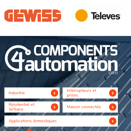
Interrupteurs et
Industrie
prises
Résidentiel et
Maison connectée
tertiaire
Applications domestiques